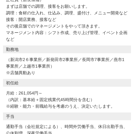
まずは店舗での調理、接客をお願いします。
調理：食材の仕入れ、仕込み、調理、盛付け、メニュー開発など
接客：開店業務、接客など
その後店舗でのマネージメントをやって頂きます。
マネージメント内容：シフト作成、売り上げ管理、イベント企画
など
勤務地
（新潟市2６事業所／新発田市2事業所／長岡市7事業所／燕市1
事業所／上越市1事業所）
※店舗異動あり
初任給
月給：261,054円～
（内訳：基本給＋固定残業代45時間分を含む）
※経験・能力・前職給与を考慮のうえ、決定いたします。
手当
通勤手当（会社規定による）、時間外労働手当、休日出勤手当、
公休割増、深夜労働手当