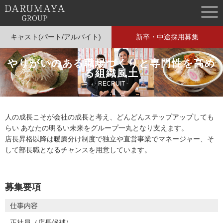
キャスト(パート/アルバイト)
新卒・中途採用募集
やりがいのある職場づくりと専門性を高め
る組織風土
- RECRUIT -
人の成長こそが会社の成長と考え、どんどんステップアップしても
らい
あなたの明るい未来をグループ一丸となり支えます。
店長昇格以降は暖簾分け制度で独立や直営事業でマネージャー、そ
して部長職となるチャンスを用意しています。
募集要項
仕事内容
正社員（店長候補）